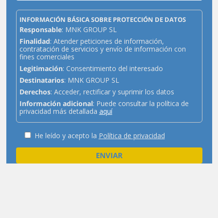
INFORMACIÓN BÁSICA SOBRE PROTECCIÓN DE DATOS
Responsable
: MNK GROUP SL
Finalidad
: Atender peticiones de información,
contratación de servicios y envío de información con
fines comerciales
Legitimación
: Consentimiento del interesado
Destinatarios
: MNK GROUP SL
Derechos
: Acceder, rectificar y suprimir los datos
Información adicional
: Puede consultar la política de
privacidad más detallada
aquí
He leído y acepto la
Política de privacidad