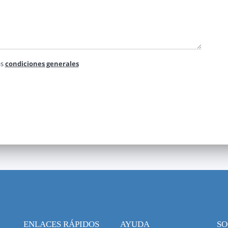
as
condiciones generales
ENLACES RÁPIDOS
AYUDA
SO