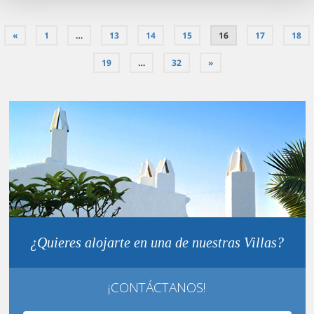
«
1
…
13
14
15
16
17
18
19
…
32
»
¿Quieres alojarte en una de nuestras Villas?
¡CONTÁCTANOS!