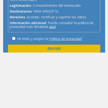
Legitimación
: Consentimiento del interesado
Destinatarios
: MNK GROUP SL
Derechos
: Acceder, rectificar y suprimir los datos
Información adicional
: Puede consultar la política de
privacidad más detallada
aquí
He leído y acepto la
Política de privacidad