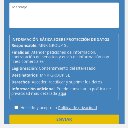
INFORMACIÓN BÁSICA SOBRE PROTECCIÓN DE DATOS
Responsable
: MNK GROUP SL
Finalidad
: Atender peticiones de información,
contratación de servicios y envío de información con
fines comerciales
Legitimación
: Consentimiento del interesado
Destinatarios
: MNK GROUP SL
Derechos
: Acceder, rectificar y suprimir los datos
Información adicional
: Puede consultar la política de
privacidad más detallada
aquí
He leído y acepto la
Política de privacidad