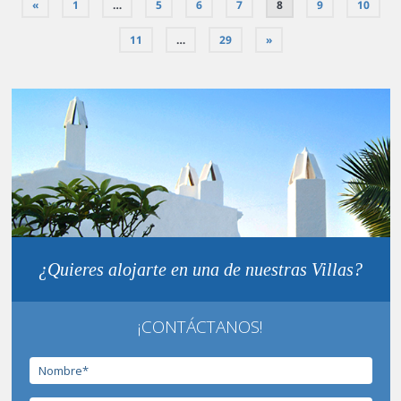
«
1
…
5
6
7
8
9
10
11
…
29
»
¿Quieres alojarte en una de nuestras Villas?
¡CONTÁCTANOS!