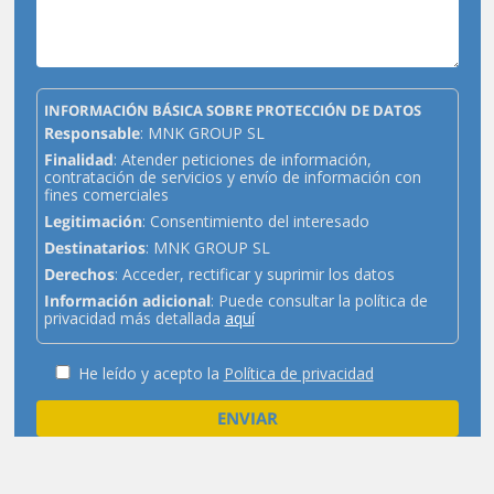
INFORMACIÓN BÁSICA SOBRE PROTECCIÓN DE DATOS
Responsable
: MNK GROUP SL
Finalidad
: Atender peticiones de información,
contratación de servicios y envío de información con
fines comerciales
Legitimación
: Consentimiento del interesado
Destinatarios
: MNK GROUP SL
Derechos
: Acceder, rectificar y suprimir los datos
Información adicional
: Puede consultar la política de
privacidad más detallada
aquí
He leído y acepto la
Política de privacidad