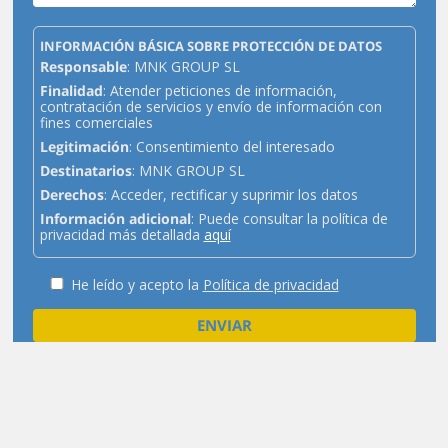
INFORMACIÓN BÁSICA SOBRE PROTECCIÓN DE DATOS
Responsable
: MNK GROUP SL
Finalidad
: Atender peticiones de información,
contratación de servicios y envío de información con
fines comerciales
Legitimación
: Consentimiento del interesado
Destinatarios
: MNK GROUP SL
Derechos
: Acceder, rectificar y suprimir los datos
Información adicional
: Puede consultar la política de
privacidad más detallada
aquí
He leído y acepto la
Política de privacidad