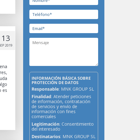
13
SEP 2019
rena
res,
INFORMACIÓN BÁSICA SOBRE
duda
PROTECCIÓN DE DATOS
algo
Responsable
: MNK GROUP SL
o es
Finalidad
: Atender peticiones
de información, contratación
de servicios y envío de
información con fines
comerciales
Legitimación
: Consentimiento
del interesado
Destinatarios
: MNK GROUP SL