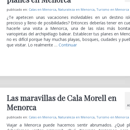
publicado en:
Calas en Menorca
,
Naturaleza en Menorca
,
Turismo en Menorca
¿Te apetecen unas vacaciones inolvidables en un destino is
precioso y lleno de posibilidades? Entonces deberías tener en cu
hacerle una visita a Menorca, una de las islas más bonit
variopintas del archipiélago balear. Establecer tus planes en Men
no es difícil porque hay muchas playas, bosques, ciudades y pue
que visitar. Lo realmente …
Continuar
Las maravillas de Cala Morell en
Menorca
A
publicado en:
Calas en Menorca
,
Naturaleza en Menorca
,
Turismo en Menorca
Viajar a Menorca puede hacernos sentir abrumados. ¿Qué p