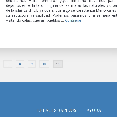
deberíamos visitar primero? ¿Qué itinerario trazamos par
dejarnos en el tintero ninguna de las maravillas naturales y urb
de la isla? Es difícil, ya que si por algo se caracteriza Menorca es
su seductora versatilidad. Podemos pasarnos una semana en
visitando calas, cuevas, pueblos …
Continuar
…
8
9
10
11
ENLACES RÁPIDOS
AYUDA