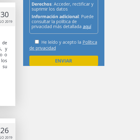
Derechos
: Acceder, rectificar y
suprimir los datos
30
Información adicional
: Puede
consultar la política de
GO 2019
privacidad más detallada
aquí
He leído y acepto la
Política
s de
de privacidad
s, y
mo o
 los
r su
26
GO 2019