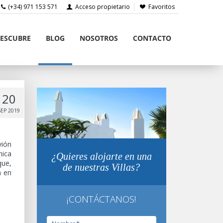
(+34) 971 153 571
Acceso propietario
Favoritos
ESCUBRE
BLOG
NOSOTROS
CONTACTO
20
SEP 2019
vión
nica
¿Quieres alojarte en una
que,
de nuestras Villas?
a en
¡CONTÁCTANOS!