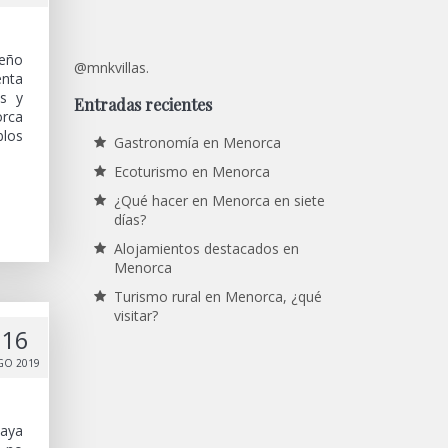
leño
@mnkvillas.
enta
as y
Entradas recientes
orca
blos
Gastronomía en Menorca
Ecoturismo en Menorca
¿Qué hacer en Menorca en siete
días?
Alojamientos destacados en
Menorca
Turismo rural en Menorca, ¿qué
visitar?
16
GO 2019
laya