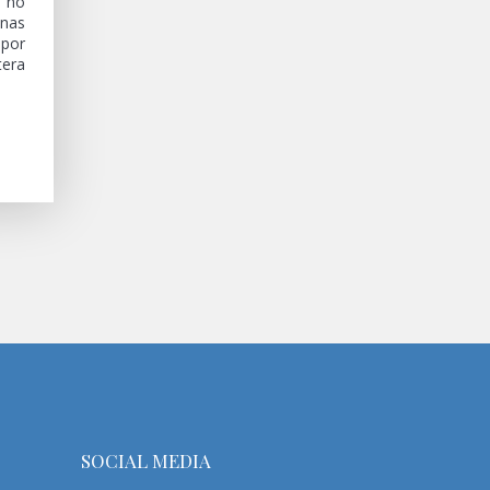
a no
anas
 por
tera
SOCIAL MEDIA