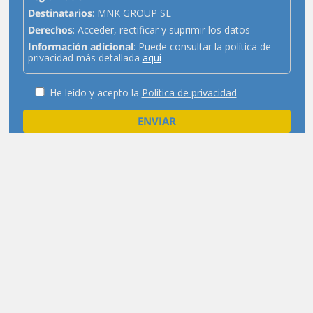
Destinatarios
: MNK GROUP SL
Derechos
: Acceder, rectificar y suprimir los datos
Información adicional
: Puede consultar la política de
privacidad más detallada
aquí
He leído y acepto la
Política de privacidad