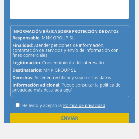
INFORMACIÓN BÁSICA SOBRE PROTECCIÓN DE DATOS
Responsable
: MNK GROUP SL
Finalidad
: Atender peticiones de información,
contratación de servicios y envío de información con
fines comerciales
Legitimación
: Consentimiento del interesado
Destinatarios
: MNK GROUP SL
Derechos
: Acceder, rectificar y suprimir los datos
Información adicional
: Puede consultar la política de
privacidad más detallada
aquí
He leído y acepto la
Política de privacidad