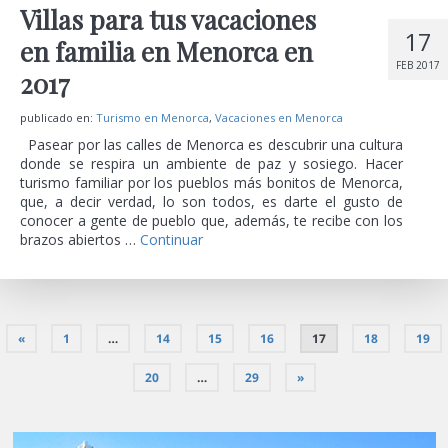
Villas para tus vacaciones
17
en familia en Menorca en
FEB 2017
2017
publicado en:
Turismo en Menorca
,
Vacaciones en Menorca
Pasear por las calles de Menorca es descubrir una cultura
donde se respira un ambiente de paz y sosiego. Hacer
turismo familiar por los pueblos más bonitos de Menorca,
que, a decir verdad, lo son todos, es darte el gusto de
conocer a gente de pueblo que, además, te recibe con los
brazos abiertos …
Continuar
«
1
…
14
15
16
17
18
19
20
…
29
»