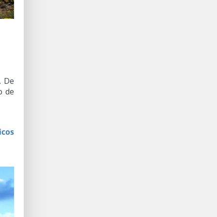
. De
o de
cos