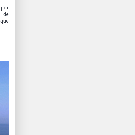
 por
s de
 que