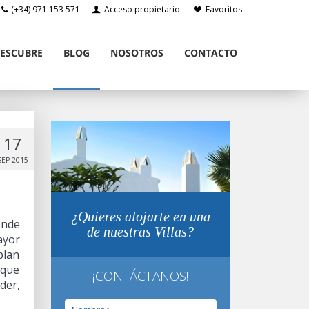
(+34) 971 153 571
Acceso propietario
Favoritos
ESCUBRE
BLOG
NOSOTROS
CONTACTO
17
SEP 2015
¿Quieres alojarte en una
onde
de nuestras Villas?
ayor
plan
 que
¡CONTÁCTANOS!
der,