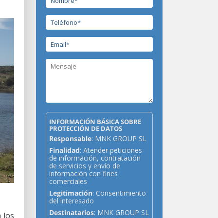
INFORMACIÓN BÁSICA SOBRE
PROTECCIÓN DE DATOS
Responsable
: MNK GROUP SL
Finalidad
: Atender peticiones
de información, contratación
de servicios y envío de
información con fines
comerciales
Legitimación
: Consentimiento
del interesado
Destinatarios
: MNK GROUP SL
 los