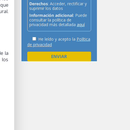
Derechos
: Acceder, rectificar y
 que
suprimir los datos
ral.
Información adicional
: Puede
consultar la política de
privacidad más detallada
aquí
He leído y acepto la
Política
de privacidad
e la
 los