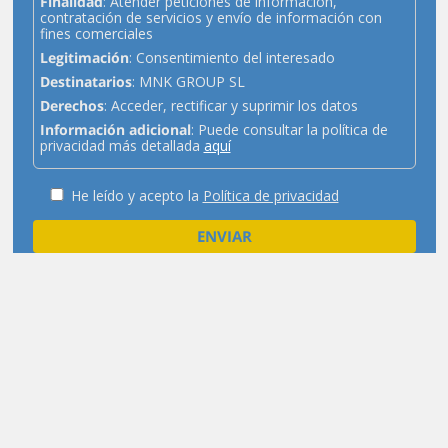
Finalidad
: Atender peticiones de información,
contratación de servicios y envío de información con
fines comerciales
Legitimación
: Consentimiento del interesado
Destinatarios
: MNK GROUP SL
Derechos
: Acceder, rectificar y suprimir los datos
Información adicional
: Puede consultar la política de
privacidad más detallada
aquí
He leído y acepto la
Política de privacidad