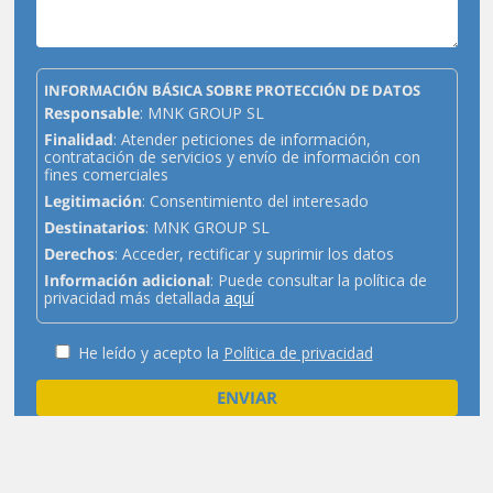
INFORMACIÓN BÁSICA SOBRE PROTECCIÓN DE DATOS
Responsable
: MNK GROUP SL
Finalidad
: Atender peticiones de información,
contratación de servicios y envío de información con
fines comerciales
Legitimación
: Consentimiento del interesado
Destinatarios
: MNK GROUP SL
Derechos
: Acceder, rectificar y suprimir los datos
Información adicional
: Puede consultar la política de
privacidad más detallada
aquí
He leído y acepto la
Política de privacidad