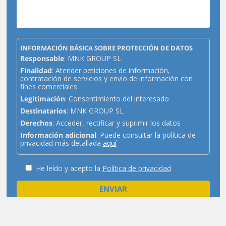
INFORMACIÓN BÁSICA SOBRE PROTECCIÓN DE DATOS
Responsable
: MNK GROUP SL
Finalidad
: Atender peticiones de información,
contratación de servicios y envío de información con
fines comerciales
Legitimación
: Consentimiento del interesado
Destinatarios
: MNK GROUP SL
Derechos
: Acceder, rectificar y suprimir los datos
Información adicional
: Puede consultar la política de
privacidad más detallada
aquí
He leído y acepto la
Política de privacidad