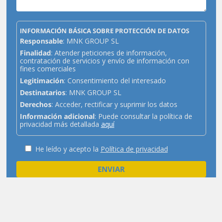
INFORMACIÓN BÁSICA SOBRE PROTECCIÓN DE DATOS
Responsable
: MNK GROUP SL
Finalidad
: Atender peticiones de información,
contratación de servicios y envío de información con
fines comerciales
Legitimación
: Consentimiento del interesado
Destinatarios
: MNK GROUP SL
Derechos
: Acceder, rectificar y suprimir los datos
Información adicional
: Puede consultar la política de
privacidad más detallada
aquí
He leído y acepto la
Política de privacidad