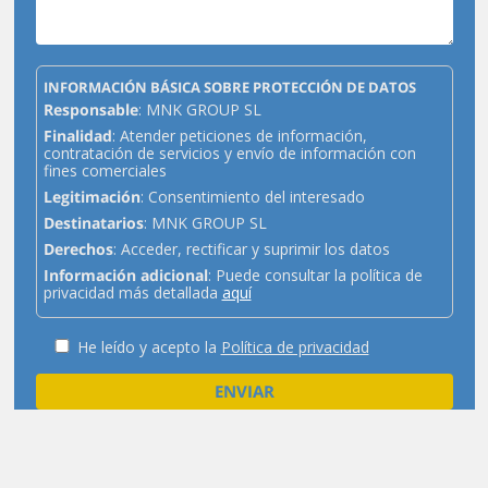
INFORMACIÓN BÁSICA SOBRE PROTECCIÓN DE DATOS
Responsable
: MNK GROUP SL
Finalidad
: Atender peticiones de información,
contratación de servicios y envío de información con
fines comerciales
Legitimación
: Consentimiento del interesado
Destinatarios
: MNK GROUP SL
Derechos
: Acceder, rectificar y suprimir los datos
Información adicional
: Puede consultar la política de
privacidad más detallada
aquí
He leído y acepto la
Política de privacidad