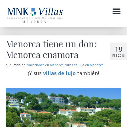
Menu
Menorca tiene un don:
18
Menorca enamora
FEB 2016
publicado en:
Vacaciones en Menorca
,
Villas de lujo en Menorca
¡Y sus
villas de lujo
también!