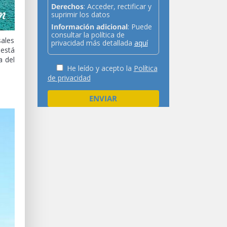
Derechos
: Acceder, rectificar y
suprimir los datos
Información adicional
: Puede
consultar la política de
sales
privacidad más detallada
aquí
 está
a del
He leído y acepto la
Política
de privacidad