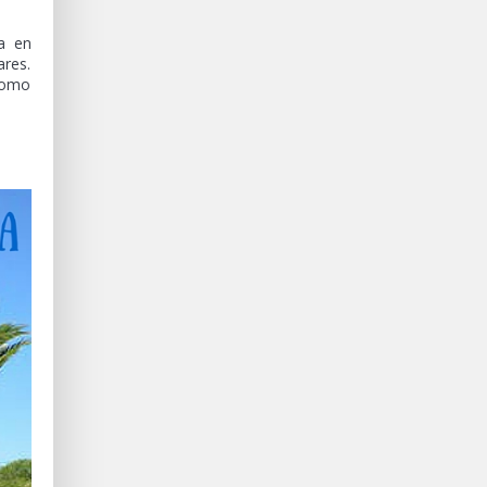
ra en
ares.
como