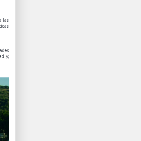
a las
ticas
dades
ad y;