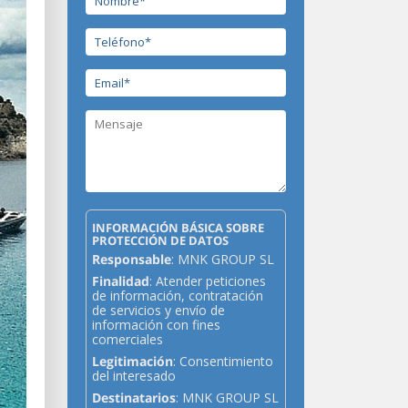
INFORMACIÓN BÁSICA SOBRE
PROTECCIÓN DE DATOS
Responsable
: MNK GROUP SL
Finalidad
: Atender peticiones
de información, contratación
de servicios y envío de
información con fines
comerciales
Legitimación
: Consentimiento
del interesado
Destinatarios
: MNK GROUP SL