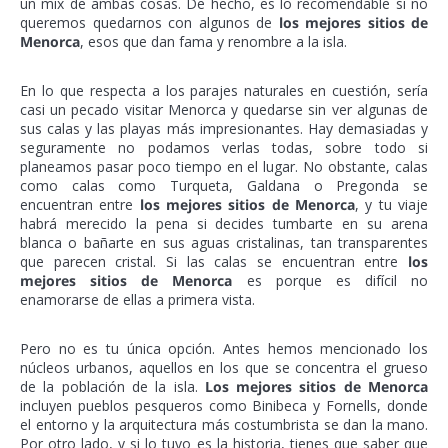
un mix de ambas cosas. De hecho, es lo recomendable si no
queremos quedarnos con algunos de
los mejores sitios de
Menorca
, esos que dan fama y renombre a la isla.
En lo que respecta a los parajes naturales en cuestión, sería
casi un pecado visitar Menorca y quedarse sin ver algunas de
sus calas y las playas más impresionantes. Hay demasiadas y
seguramente no podamos verlas todas, sobre todo si
planeamos pasar poco tiempo en el lugar. No obstante, calas
como calas como Turqueta, Galdana o Pregonda se
encuentran entre
los mejores sitios de Menorca
, y tu viaje
habrá merecido la pena si decides tumbarte en su arena
blanca o bañarte en sus aguas cristalinas, tan transparentes
que parecen cristal. Si las calas se encuentran entre
los
mejores sitios de Menorca
es porque es difícil no
enamorarse de ellas a primera vista.
Pero no es tu única opción. Antes hemos mencionado los
núcleos urbanos, aquellos en los que se concentra el grueso
de la población de la isla.
Los mejores sitios de Menorca
incluyen pueblos pesqueros como Binibeca y Fornells, donde
el entorno y la arquitectura más costumbrista se dan la mano.
Por otro lado, y si lo tuyo es la historia, tienes que saber que