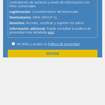
contratación de servicios y envío de información con
fines comerciales
Legitimación
: Consentimiento del interesado
Destinatarios
: MNK GROUP SL
Derechos
: Acceder, rectificar y suprimir los datos
Información adicional
: Puede consultar la política de
privacidad más detallada
aquí
He leído y acepto la
Política de privacidad