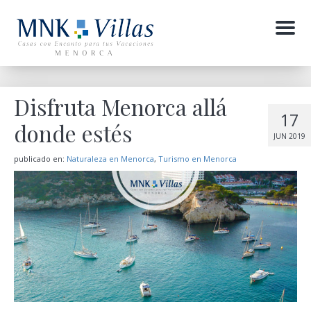
Menu
Disfruta Menorca allá
17
donde estés
JUN 2019
publicado en:
Naturaleza en Menorca
,
Turismo en Menorca