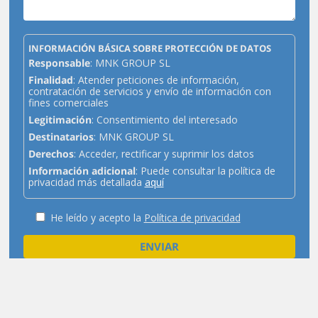
INFORMACIÓN BÁSICA SOBRE PROTECCIÓN DE DATOS
Responsable
: MNK GROUP SL
Finalidad
: Atender peticiones de información,
contratación de servicios y envío de información con
fines comerciales
Legitimación
: Consentimiento del interesado
Destinatarios
: MNK GROUP SL
Derechos
: Acceder, rectificar y suprimir los datos
Información adicional
: Puede consultar la política de
privacidad más detallada
aquí
He leído y acepto la
Política de privacidad