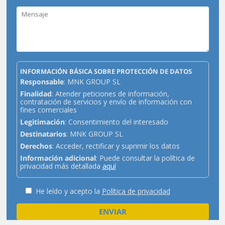
INFORMACIÓN BÁSICA SOBRE PROTECCIÓN DE DATOS
Responsable
: MNK GROUP SL
Finalidad
: Atender peticiones de información,
contratación de servicios y envío de información con
fines comerciales
Legitimación
: Consentimiento del interesado
Destinatarios
: MNK GROUP SL
Derechos
: Acceder, rectificar y suprimir los datos
Información adicional
: Puede consultar la política de
privacidad más detallada
aquí
He leído y acepto la
Política de privacidad