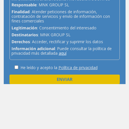
Responsable
: MNK GROUP SL
Finalidad
: Atender peticiones de información,
contratación de servicios y envío de información con
fines comerciales
Legitimación
: Consentimiento del interesado
Destinatarios
: MNK GROUP SL
Derechos
: Acceder, rectificar y suprimir los datos
Información adicional
: Puede consultar la política de
privacidad más detallada
aquí
He leído y acepto la
Política de privacidad